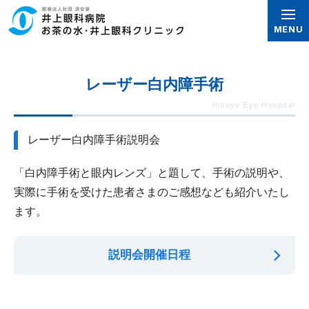
グ
本
ロ
フ
ロ
文
ー
ッ
MENU
ー
へ
カ
タ
バ
ル
ー
レーザー白内障手術
ル
ナ
へ
ナ
ビ
ビ
ゲ
レーザー白内障手術説明会
ゲ
ー
ー
シ
「白内障手術と眼内レンズ」と題して、手術の説明や、
シ
ョ
実際に手術を受けた患者さまのご感想なども紹介いたし
ョ
ン
ます。
ン
へ
へ
説明会開催日程