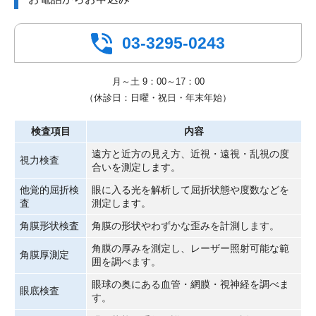
03-3295-0243
月～土 9：00～17：00
（休診日：日曜・祝日・年末年始）
検査項目
内容
遠方と近方の見え方、近視・遠視・乱視の度
視力検査
合いを測定します。
他覚的屈折検
眼に入る光を解析して屈折状態や度数などを
査
測定します。
角膜形状検査
角膜の形状やわずかな歪みを計測します。
角膜の厚みを測定し、レーザー照射可能な範
角膜厚測定
囲を調べます。
眼球の奥にある血管・網膜・視神経を調べま
眼底検査
す。