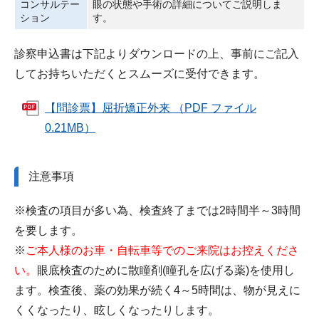
コンサルテー
眼の状態や手術の詳細についてご説明しま
ション
す。
診察申込書は下記よりダウンロードの上、事前にご記入
してお持ちいただくとスムーズに受付できます。
【問診票】屈折矯正外来 （PDF ファイル
0.21MB）
注意事項
※検査の項目が多い為、検査終了までは2時間半～3時間
を要します。
※
ご本人様のお車・自転車等でのご来院はお控えくださ
い。
眼底検査のために散瞳剤(瞳孔を広げる薬)を使用し
ます。検査後、薬の効果が続く4～5時間は、物が見えに
くくなったり、眩しくなったりします。