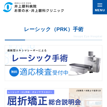
グ
本
ロ
フ
ロ
文
ー
ッ
MENU
ー
へ
カ
タ
バ
ル
ー
レーシック（PRK）手術
ル
ナ
へ
ナ
ビ
ビ
ゲ
ゲ
ー
ー
シ
シ
ョ
ョ
ン
ン
へ
へ