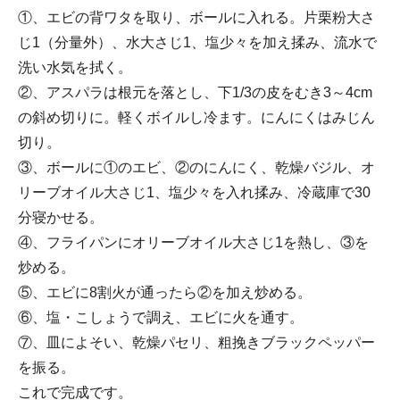
①、エビの背ワタを取り、ボールに入れる。片栗粉大さ
じ1（分量外）、水大さじ1、塩少々を加え揉み、流水で
洗い水気を拭く。
②、アスパラは根元を落とし、下1/3の皮をむき3～4cm
の斜め切りに。軽くボイルし冷ます。にんにくはみじん
切り。
③、ボールに①のエビ、②のにんにく、乾燥バジル、オ
リーブオイル大さじ1、塩少々を入れ揉み、冷蔵庫で30
分寝かせる。
④、フライパンにオリーブオイル大さじ1を熱し、③を
炒める。
⑤、エビに8割火が通ったら②を加え炒める。
⑥、塩・こしょうで調え、エビに火を通す。
⑦、皿によそい、乾燥パセリ、粗挽きブラックペッパー
を振る。
これで完成です。