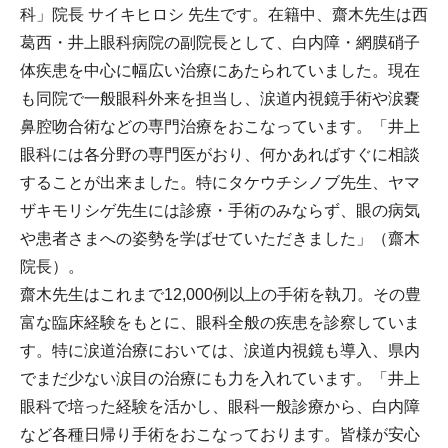
科」院長 サイキヒロシ 先生です。在籍中、齋木先生は西
葛西・井上眼科病院の副院長として、白内障・網膜硝子
体疾患を中心に幅広い治療にあたられていました。現在
も同院で一般眼科外来を担当し、涙道内視鏡手術や涙嚢
鼻腔吻合術などの専門治療をおこなっています。「井上
眼科には各分野の専門医がおり、何かあればすぐに相談
することが出来ました。特にタケウチシノブ先生、ヤマ
ザキモリシゲ先生には診療・手術のみならず、眼の病気
や患者さまへの姿勢を学ばせていただきました」（齋木
院長）。
齋木先生はこれまで12,000例以上の手術を執刀。その豊
富な臨床経験をもとに、眼科全般の疾患を診察していま
す。特に涙道治療においては、涙道内視鏡も導入、県内
でまだ少ない涙目の治療にも力を入れています。「井上
眼科で培った経験を活かし、眼科一般診療から、白内障
など各種日帰り手術をおこなっております。皆様が安心