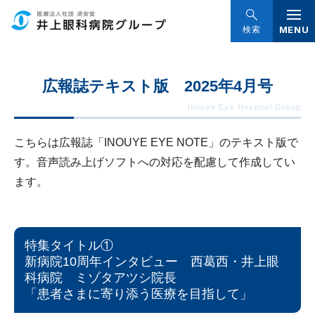
グ
本
ロ
フ
ロ
文
ー
ッ
MENU
検索
ー
へ
カ
タ
バ
ル
ー
広報誌テキスト版 2025年4月号
ル
ナ
へ
ナ
ビ
ビ
ゲ
こちらは広報誌「INOUYE EYE NOTE」のテキスト版で
ゲ
ー
す。音声読み上げソフトへの対応を配慮して作成してい
ー
シ
ます。
シ
ョ
ョ
ン
ン
へ
特集タイトル①
へ
新病院10周年インタビュー 西葛西・井上眼
科病院 ミゾタアツシ院長
「患者さまに寄り添う医療を目指して」