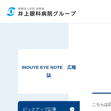
グ
本
ロ
フ
ロ
文
ー
ッ
ー
へ
カ
タ
バ
ル
ー
ル
ナ
へ
ナ
ビ
ビ
ゲ
ゲ
ー
ー
シ
シ
ョ
INOUYE EYE NOTE 広報
ョ
ン
誌
ン
へ
へ
こちらは広
ピックアップ記事