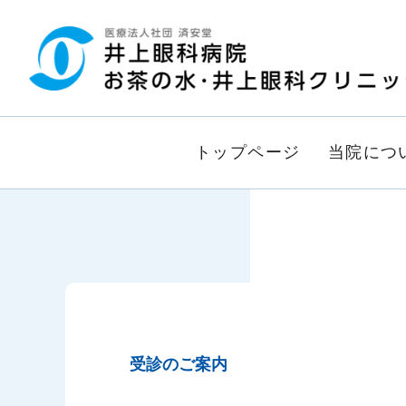
グ
本
ロ
フ
ロ
文
ー
ッ
ー
へ
カ
タ
バ
ル
ー
ル
ナ
へ
ナ
ビ
トップページ
当院につ
ビ
ゲ
ゲ
ー
ー
シ
シ
ョ
ョ
ン
ン
へ
へ
受診のご案内