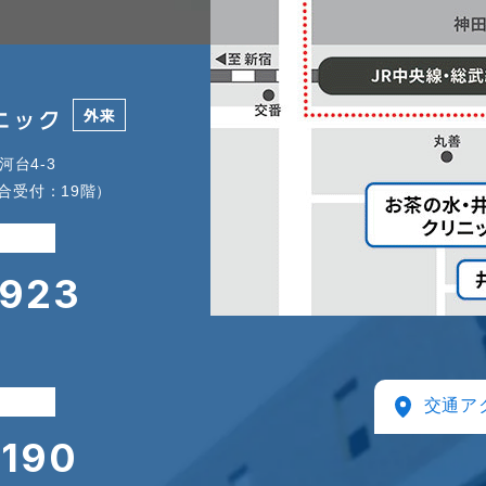
河台4-3
合受付：19階）
0923
交通ア
0190