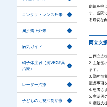
病気を抱
す。当院
コンタクトレンズ外来
る適切な
屈折矯正外来
両立支
病気ガイド
1. 両
硝子体注射（抗VEGF薬
2. 主
治療）
ます。
3. 勤
配慮事項
レーザー治療
4. 患者
5. 主治
子どもの近視抑制治療
6. 継続