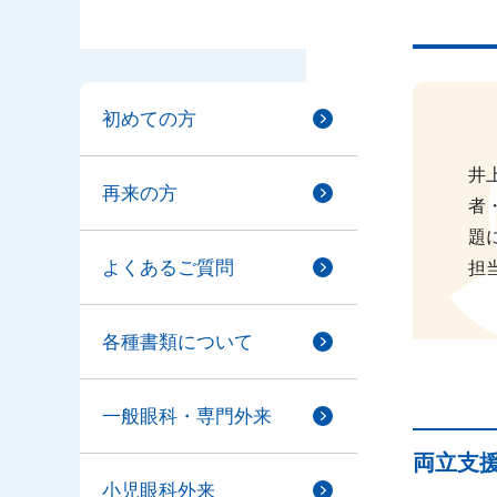
初めての方
井
再来の方
者
題
よくあるご質問
担
各種書類について
一般眼科・専門外来
両立支
小児眼科外来