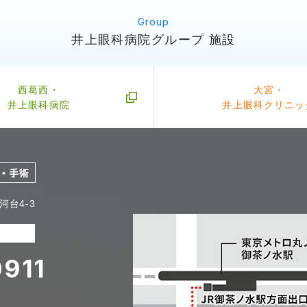
井上眼科病院グループ 施設
西葛西・
大宮・
井上眼科病院
井上眼科クリニッ
台4-3
911