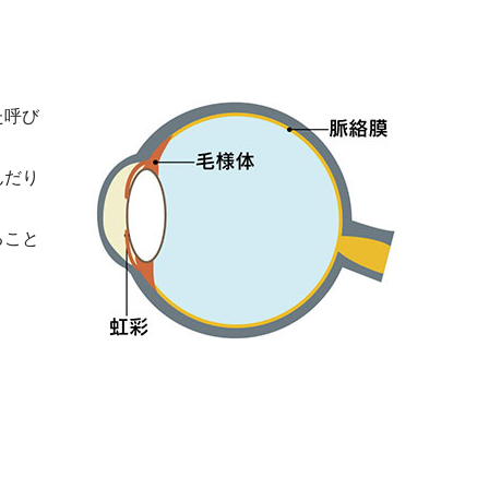
た呼び
んだり
ること