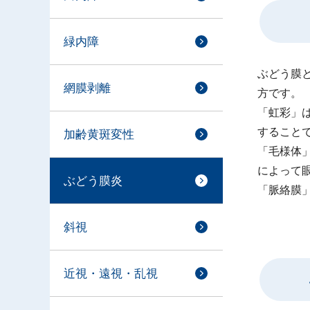
緑内障
ぶどう膜
網膜剥離
方です。
「虹彩」
すること
加齢黄斑変性
「毛様体
によって
ぶどう膜炎
「脈絡膜
斜視
近視・遠視・乱視