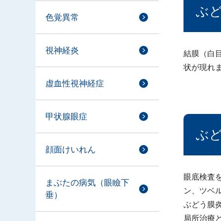
ぶ
色覚異常
視神経炎
結膜（白
状が現れ
虚血性視神経症
甲状腺眼症
ぶ
顔面けいれん
眼底検査
まぶたの病気（眼瞼下
ン、ツベ
垂）
ぶどう膜
局所治療