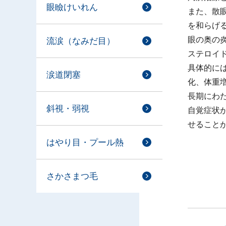
眼瞼けいれん
また、散
を和らげ
眼の奥の
流涙（なみだ目）
ステロイ
具体的に
涙道閉塞
化、体重
長期にわ
斜視・弱視
自覚症状
せること
はやり目・プール熱
さかさまつ毛