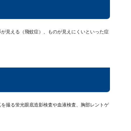
影が見える（飛蚊症）、ものが見えにくいといった症
真を撮る蛍光眼底造影検査や血液検査、胸部レントゲ