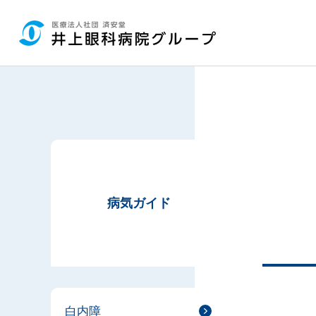
グ
本
ロ
フ
ロ
文
ー
ッ
ー
へ
カ
タ
バ
ル
ー
ル
ナ
へ
ナ
ビ
ビ
ゲ
ゲ
ー
ー
シ
シ
ョ
病気ガイド
ョ
ン
ン
へ
へ
白内障