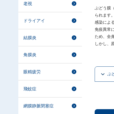
老視
ぶどう膜
られます
ドライアイ
感染によ
免疫異常
ため、全
結膜炎
しかし、
角膜炎
眼精疲労
ぶ
飛蚊症
網膜静脈閉塞症