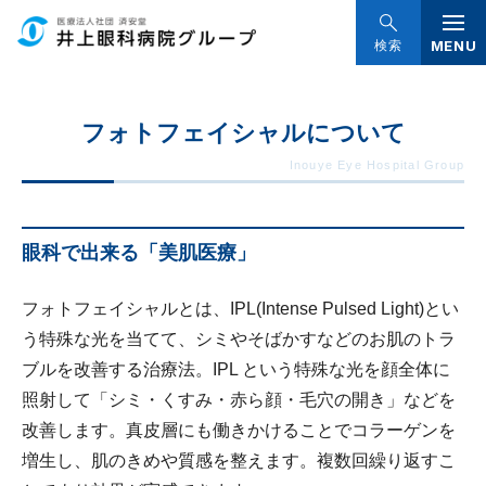
グ
本
ロ
フ
ロ
文
ー
ッ
MENU
検索
ー
へ
カ
タ
バ
ル
ー
フォトフェイシャルについて
ル
ナ
へ
ナ
ビ
ビ
ゲ
ゲ
ー
眼科で出来る「美肌医療」
ー
シ
シ
ョ
フォトフェイシャルとは、IPL(Intense Pulsed Light)とい
ョ
ン
う特殊な光を当てて、シミやそばかすなどのお肌のトラ
ン
へ
ブルを改善する治療法。IPL という特殊な光を顔全体に
へ
照射して「シミ・くすみ・赤ら顔・毛穴の開き」などを
改善します。真皮層にも働きかけることでコラーゲンを
増生し、肌のきめや質感を整えます。複数回繰り返すこ