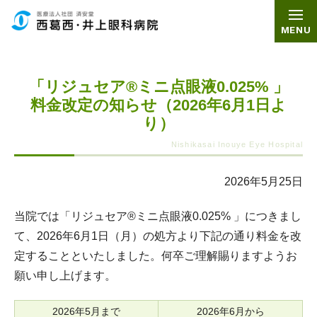
グ
本
ロ
フ
ロ
文
ー
ッ
MENU
ー
へ
カ
タ
バ
ル
ー
「リジュセア®ミニ点眼液0.025% 」
ル
ナ
へ
料金改定の知らせ（2026年6月1日よ
ナ
ビ
り）
ビ
ゲ
ゲ
ー
ー
シ
2026年5月25日
シ
ョ
ョ
ン
当院では「リジュセア®ミニ点眼液0.025% 」につきまし
ン
へ
て、2026年6月1日（月）の処方より下記の通り料金を改
へ
定することといたしました。何卒ご理解賜りますようお
願い申し上げます。
2026年5月まで
2026年6月から