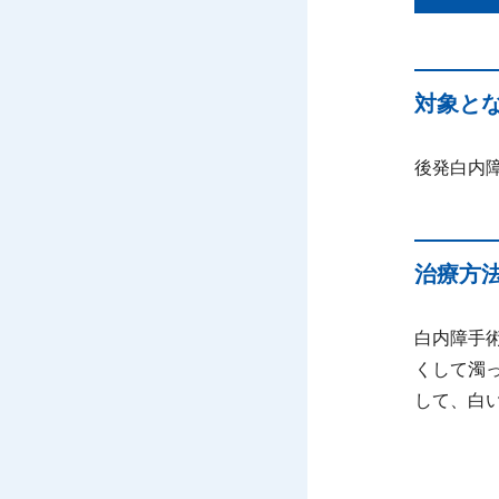
対象と
後発白内
治療方
白内障手
くして濁
して、白