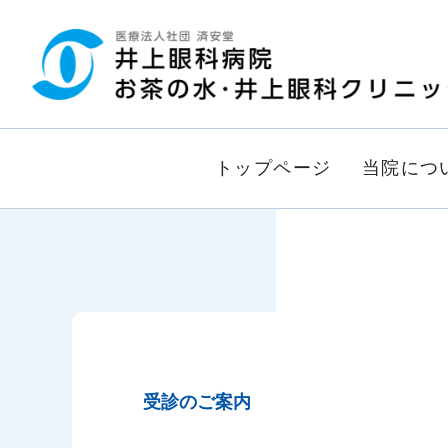
グ
本
ロ
フ
ロ
文
ー
ッ
ー
へ
カ
タ
バ
ル
ー
ル
ナ
へ
ナ
ビ
トップページ
当院につ
ビ
ゲ
ゲ
ー
ー
シ
シ
ョ
ョ
ン
ン
へ
へ
受診のご案内