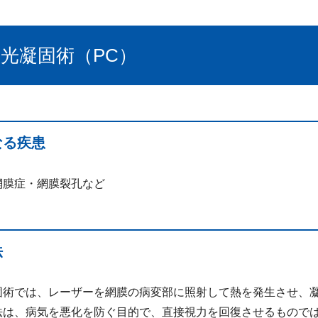
光凝固術（PC）
なる疾患
網膜症・網膜裂孔など
法
固術では、レーザーを網膜の病変部に照射して熱を発生させ、
法は、病気を悪化を防ぐ目的で、直接視力を回復させるもので