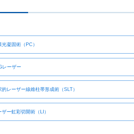
膜光凝固術（PC）
AGレーザー
択的レーザー線維柱帯形成術（SLT）
ーザー虹彩切開術（LI）