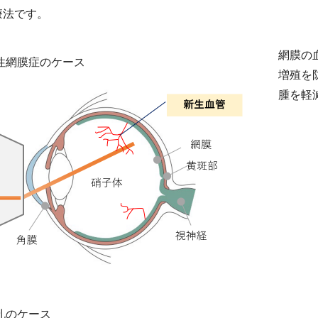
療法です。
網膜の
性網膜症のケース
増殖を
腫を軽
孔のケース