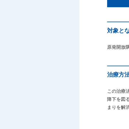
対象と
原発開放
治療方
この治療
降下を図
まりを解