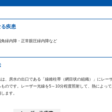
なる疾患
隅角緑内障・正常眼圧緑内障など
法
法は、房水の出口である「線維柱帯（網目状の組織）」にレー
るものです。レーザー光線を5～10分程度照射して、熱によっ
消します。