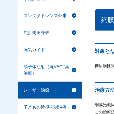
コンタクトレンズ外来
網膜
屈折矯正外来
病気ガイド
対象と
糖尿病性
硝子体注射（抗VEGF薬
治療）
治療方
レーザー治療
網膜光凝
子どもの近視抑制治療
この治療